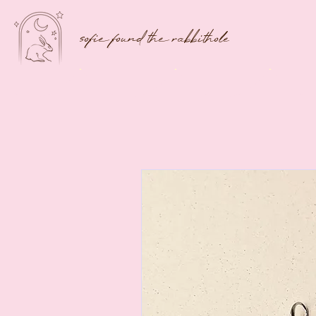
sofie found the rabbithole