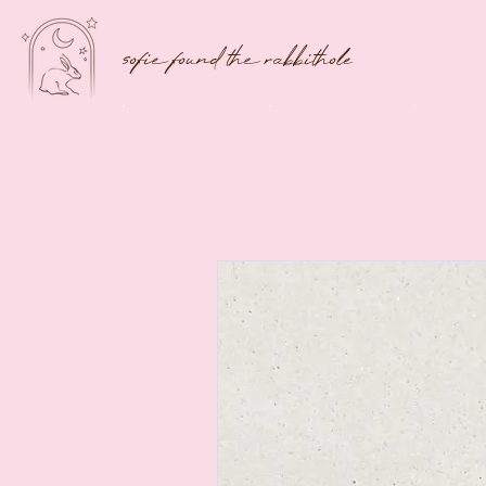
sofie found the rabbithole