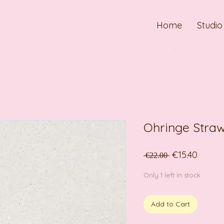
Home
Studio
Ohringe Straw
Regular
Sale
€15.40
 €22.00 
Price
Price
Only 1 left in stock
Add to Cart