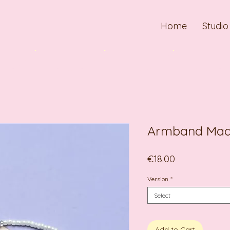
Home
Studio
Armband Mad
Price
€18.00
Version
*
Select
Add to Cart