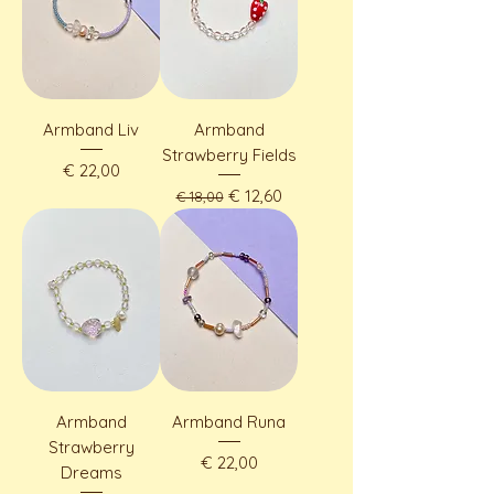
Armband Liv
Armband
Strawberry Fields
Preis
€ 22,00
Standardpreis
Sale-Preis
€ 12,60
€ 18,00
Armband
Armband Runa
Strawberry
Preis
€ 22,00
Dreams