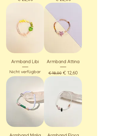
Armband Libi
Armband Attina
Nicht verfügbar
Standardpreis
Sale-Preis
€ 12,60
€ 18,00
Armband Malia
Armband Elora