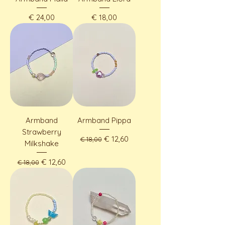
Preis
Preis
€ 24,00
€ 18,00
Armband
Armband Pippa
Strawberry
Standardpreis
Sale-Preis
€ 12,60
€ 18,00
Milkshake
Standardpreis
Sale-Preis
€ 12,60
€ 18,00