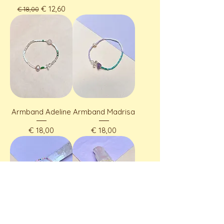
Standardpreis
Sale-Preis
€ 12,60
€ 18,00
Armband Adeline
Armband Madrisa
Preis
Preis
€ 18,00
€ 18,00