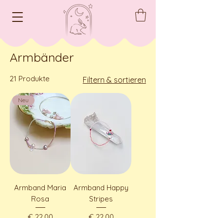
Armbänder
21 Produkte
Filtern & sortieren
Neu
Armband Maria
Armband Happy
Rosa
Stripes
Preis
Preis
€ 22,00
€ 22,00