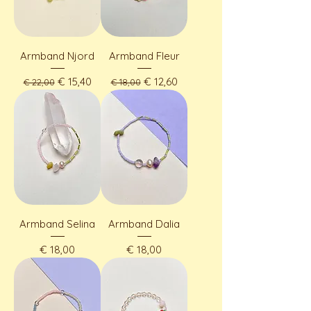
Armband Njord
Armband Fleur
Standardpreis
Sale-Preis
Standardpreis
Sale-Preis
€ 15,40
€ 12,60
€ 22,00
€ 18,00
Armband Selina
Armband Dalia
Preis
Preis
€ 18,00
€ 18,00